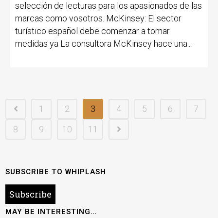
selección de lecturas para los apasionados de las
marcas como vosotros. McKinsey: El sector
turístico español debe comenzar a tomar
medidas ya La consultora McKinsey hace una...
1
2
3
4
5
6
7
8
9
10
11
SUBSCRIBE TO WHIPLASH
Subscribe
MAY BE INTERESTING…